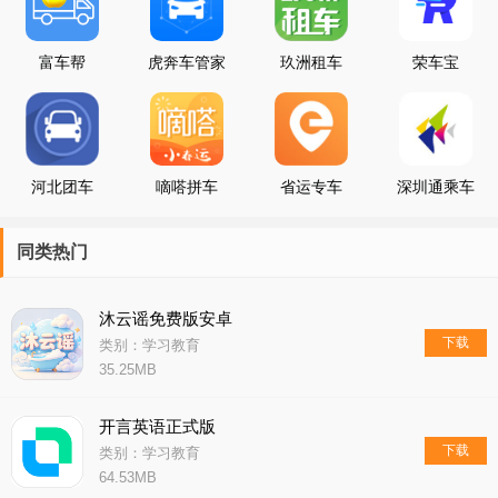
富车帮
虎奔车管家
玖洲租车
荣车宝
河北团车
嘀嗒拼车
省运专车
深圳通乘车
码
同类热门
沐云谣免费版安卓
下载
类别：学习教育
35.25MB
开言英语正式版
下载
类别：学习教育
64.53MB