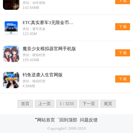
下 载
类别：动作冒险
142.64MB
ETC真实赛车3无限金币版安卓版
下 载
类别：赛车竞速
122.93M
魔音少女模拟器官网手机版
下 载
类别：模拟经营
155.42MB
钓鱼逆袭人生官网版
下 载
类别：模拟经营
4.56MB
首页
上一页
1 / 3233
下一页
尾页
网站首页
回到顶部
问题反馈
Copyright© 2009-2019