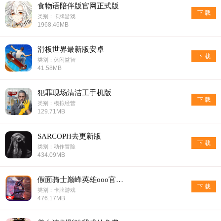
食物语陪伴版官网正式版
下 载
类别：卡牌游戏
1968.46MB
滑板世界最新版安卓
下 载
类别：休闲益智
41.58MB
犯罪现场清洁工手机版
下 载
类别：模拟经营
129.71MB
SARCOPH去更新版
下 载
类别：动作冒险
434.09MB
假面骑士巅峰英雄ooo官网最新版
下 载
类别：卡牌游戏
476.17MB