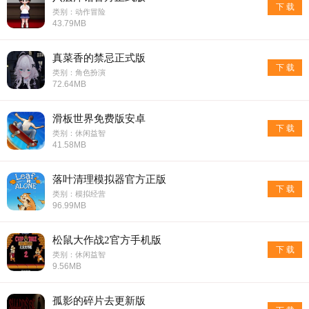
下 载
类别：动作冒险
43.79MB
真菜香的禁忌正式版
下 载
类别：角色扮演
72.64MB
滑板世界免费版安卓
下 载
类别：休闲益智
41.58MB
落叶清理模拟器官方正版
下 载
类别：模拟经营
96.99MB
松鼠大作战2官方手机版
下 载
类别：休闲益智
9.56MB
孤影的碎片去更新版