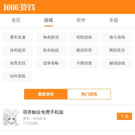
首页
游戏
软件
专题
赛车竞速
角色扮演
塔防游戏
格斗游戏
休闲益智
射击枪战
模拟经营
舞蹈音乐
体育竞技
战争策略
卡牌游戏
解谜游戏
动作冒险
最新游戏
热门游戏
萌兽触诊免费手机版
下 载
类别：角色扮演
77.51MB