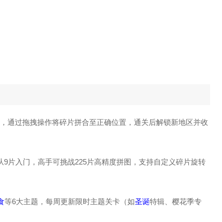
特征，通过拖拽操作将碎片拼合至正确位置，通关后解锁新地区并收
从9片入门，高手可挑战225片高精度拼图，支持自定义碎片旋转
食
等6大主题，每周更新限时主题关卡（如
圣诞
特辑、樱花季专