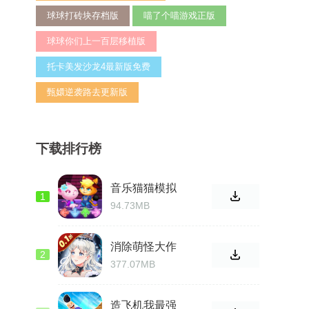
球球打砖块存档版
喵了个喵游戏正版
球球你们上一百层移植版
托卡美发沙龙4最新版免费
甄嬛逆袭路去更新版
下载排行榜
音乐猫猫模拟
1
器官方免费
94.73MB
消除萌怪大作
2
战官网安卓版
377.07MB
造飞机我最强