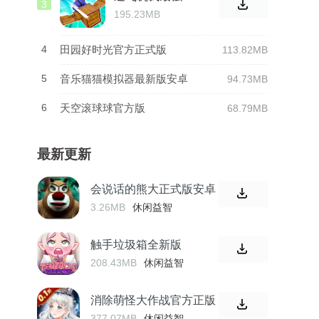
3
最新版
195.23MB
4
田园好时光官方正式版
113.82MB
5
音乐猫猫模拟器最新版安卓
94.73MB
6
天空滚球球官方版
68.79MB
最新更新
会说话的熊大正式版安卓
3.26MB
休闲益智
触手垃圾箱全新版
208.43MB
休闲益智
消除萌怪大作战官方正版
377.07MB
休闲益智