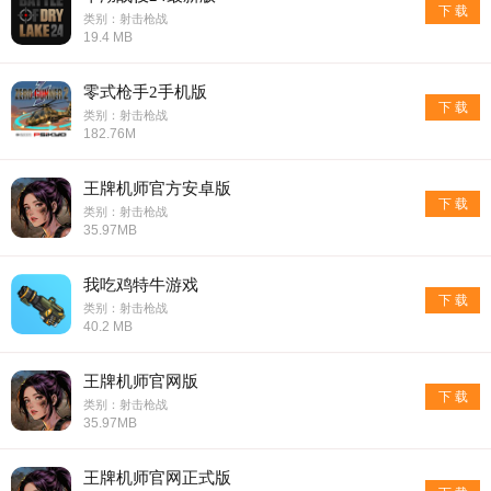
下 载
类别：射击枪战
19.4 MB
零式枪手2手机版
下 载
类别：射击枪战
182.76M
王牌机师官方安卓版
下 载
类别：射击枪战
35.97MB
我吃鸡特牛游戏
下 载
类别：射击枪战
40.2 MB
王牌机师官网版
下 载
类别：射击枪战
35.97MB
王牌机师官网正式版