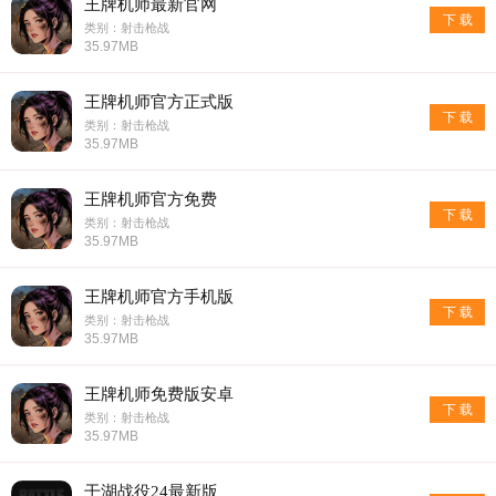
王牌机师最新官网
下 载
类别：射击枪战
35.97MB
王牌机师官方正式版
下 载
类别：射击枪战
35.97MB
王牌机师官方免费
下 载
类别：射击枪战
35.97MB
王牌机师官方手机版
下 载
类别：射击枪战
35.97MB
王牌机师免费版安卓
下 载
类别：射击枪战
35.97MB
干湖战役24最新版