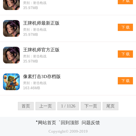
下 载
类别：射击枪战
35.97MB
王牌机师最新正版
下 载
类别：射击枪战
35.97MB
王牌机师官方正版
下 载
类别：射击枪战
35.97MB
像素打击3D存档版
下 载
类别：射击枪战
163.46MB
首页
上一页
1 / 1126
下一页
尾页
网站首页
回到顶部
问题反馈
Copyright© 2009-2019