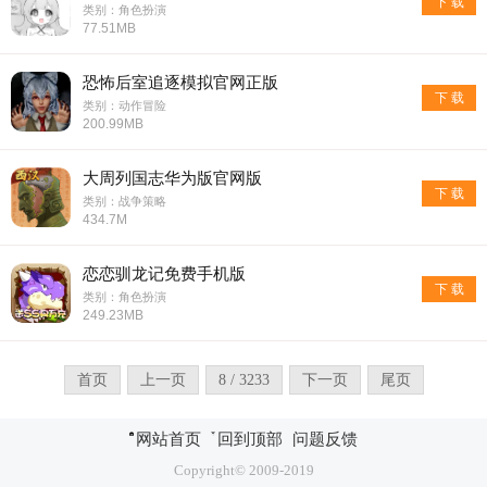
下 载
类别：角色扮演
77.51MB
恐怖后室追逐模拟官网正版
下 载
类别：动作冒险
200.99MB
大周列国志华为版官网版
下 载
类别：战争策略
434.7M
恋恋驯龙记免费手机版
下 载
类别：角色扮演
249.23MB
首页
上一页
8 / 3233
下一页
尾页
网站首页
回到顶部
问题反馈
Copyright© 2009-2019