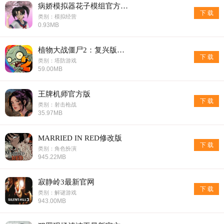
病娇模拟器花子模组官方最新版
下 载
类别：模拟经营
0.93MB
植物大战僵尸2：复兴版官网手机版
下 载
类别：塔防游戏
59.00MB
王牌机师官方版
下 载
类别：射击枪战
35.97MB
MARRIED IN RED修改版
下 载
类别：角色扮演
945.22MB
寂静岭3最新官网
下 载
类别：解谜游戏
943.00MB