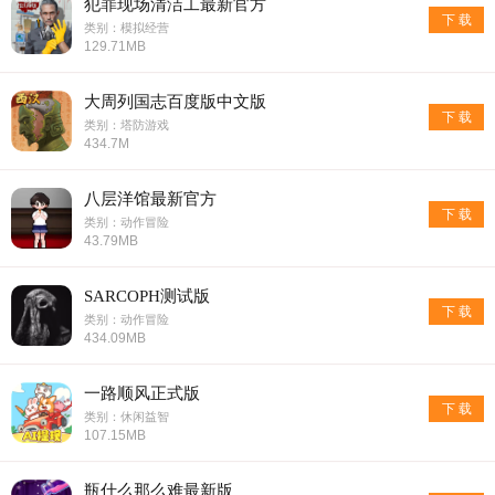
犯罪现场清洁工最新官方
下 载
类别：模拟经营
129.71MB
大周列国志百度版中文版
下 载
类别：塔防游戏
434.7M
八层洋馆最新官方
下 载
类别：动作冒险
43.79MB
SARCOPH测试版
下 载
类别：动作冒险
434.09MB
一路顺风正式版
下 载
类别：休闲益智
107.15MB
瓶什么那么难最新版