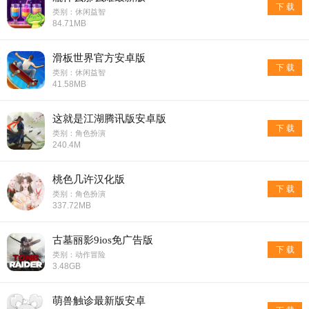
下 载
类别：休闲益智
84.71MB
滑板世界官方安卓版
下 载
类别：休闲益智
41.58MB
这就是江湖腾讯版安卓版
下 载
类别：角色扮演
240.4M
桃色几许汉化版
下 载
类别：角色扮演
337.72MB
古墓丽影9ios免广告版
下 载
类别：动作冒险
3.48GB
萌兽触诊最新版安卓