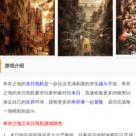
游戏介绍
幸存之地的
末日危机
是一款玩法充满刺激的求生
战斗
手游。幸存
之地的末日危机要求玩家积极对抗
末日
，迅速收集更多的物资以
保证自己的
生存
环境，拯救更多的
幸存者
一起
冒险
，成功完成每
一场精彩的战斗。
幸存之地之末日危机游戏特色
1、末日的生存环境还是十分严格的，玩家在任何时候都可以完成