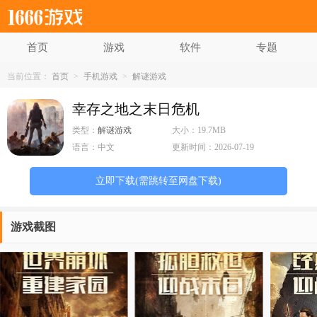
首页
游戏
软件
专题
当前位置：
首页
>
手机游戏
>
解谜游戏
幸存之地之末日危机
类型：
解谜游戏
大小：
19.7MB
语言：
中文
更新时间：
2026-07-19
立即下载
(需跳转至网盘下载)
游戏截图