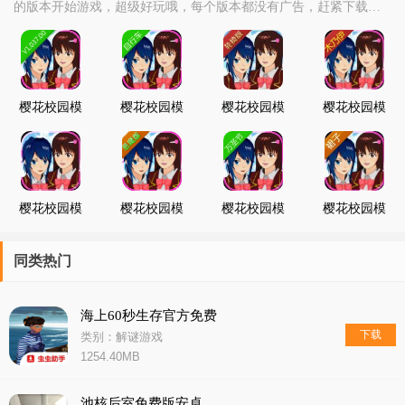
的版本开始游戏，超级好玩哦，每个版本都没有广告，赶紧下载樱
花校园模拟器体验吧
樱花校园模
樱花校园模
樱花校园模
樱花校园模
拟器
拟器更新自
拟器轮椅汉
拟器木乃伊
1.037.00版
行车版
语版
版
本
樱花校园模
樱花校园模
樱花校园模
樱花校园模
拟器
拟器更新恶
拟器万圣节
拟器
1.037.00英
魔服装
服饰
1.037.00裙
文版
子更新版
同类热门
海上60秒生存官方免费
下载
类别：解谜游戏
1254.40MB
池核后室免费版安卓