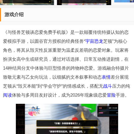
游戏介绍
《与怪兽芝顿谈恋爱免费手机版》是一款颠覆传统特摄认知的恋
爱模拟手游，以圆谷官方授权的经典怪兽“
宇宙
恐龙
芝顿”为核心
角色，将其从毁灭性反派重塑为温柔反差萌的恋爱对象。玩家将
扮演女高中生或研究员，通过对话选择、日常互动推进剧情，在
14种结局分支中体验与巨型怪兽的跨物种恋爱。游戏融合特摄片
致敬元素与乙女向玩法，以细腻的文本叙事和动态
表情
差分展现
芝顿从“毁灭本能”到“学会守护”的情感成长，搭配无
战斗
压力的纯
阅读
体验与多周目友好设计，成为2026年现象级恋爱
冒险
手游。