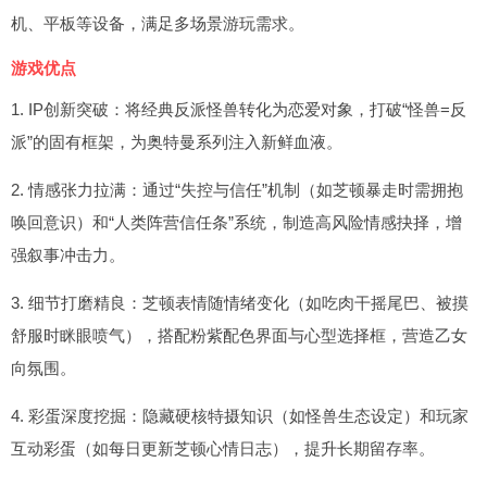
机、平板等设备，满足多场景游玩需求。
游戏优点
1. IP创新突破：将经典反派怪兽转化为恋爱对象，打破“怪兽=反
派”的固有框架，为奥特曼系列注入新鲜血液。
2. 情感张力拉满：通过“失控与信任”机制（如芝顿暴走时需拥抱
唤回意识）和“人类阵营信任条”系统，制造高风险情感抉择，增
强叙事冲击力。
3. 细节打磨精良：芝顿表情随情绪变化（如吃肉干摇尾巴、被摸
舒服时眯眼喷气），搭配粉紫配色界面与心型选择框，营造乙女
向氛围。
4. 彩蛋深度挖掘：隐藏硬核特摄知识（如怪兽生态设定）和玩家
互动彩蛋（如每日更新芝顿心情日志），提升长期留存率。