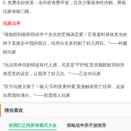
5. 免费友好政策：全内容免费开放，仅含少量装饰性内购，降低
玩家体验门槛。
玩家点评
“谁能想到能和毁掉半个东京的芝顿谈恋爱！它害羞时身体发光的
样子直接击中我的萌点，结局分支多到刷了好几周目。”——特摄
粉玩家
“玩法简单但剧情超有代入感，尤其是‘守护线’里杰顿默默挡掉所
有恶意的设定，让我哭了好几次。”——乙女向玩家
“官方玩梗太狠了！输入‘贝利亚奥特曼’直接触发死亡结局，这波
自黑我给满分。”——彩蛋猎人玩家
猜你喜欢
在我们之间所有模式大全
策略战争类手游推荐