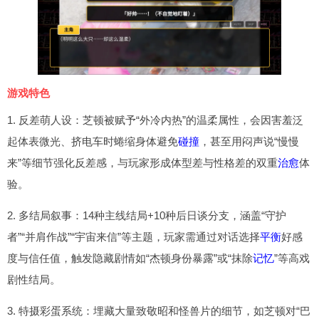
游戏特色
1. 反差萌人设：芝顿被赋予“外冷内热”的温柔属性，会因害羞泛
起体表微光、挤电车时蜷缩身体避免
碰撞
，甚至用闷声说“慢慢
来”等细节强化反差感，与玩家形成体型差与性格差的双重
治愈
体
验。
2. 多结局叙事：14种主线结局+10种后日谈分支，涵盖“守护
者”“并肩作战”“宇宙来信”等主题，玩家需通过对话选择
平衡
好感
度与信任值，触发隐藏剧情如“杰顿身份暴露”或“抹除
记忆
”等高戏
剧性结局。
3. 特摄彩蛋系统：埋藏大量致敬昭和怪兽片的细节，如芝顿对“巴