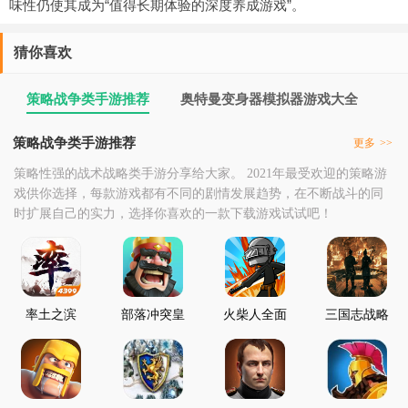
味性仍使其成为“值得长期体验的深度养成游戏”。
猜你喜欢
策略战争类手游推荐
奥特曼变身器模拟器游戏大全
策略战争类手游推荐
更多
>>
策略性强的战术战略类手游分享给大家。 2021年最受欢迎的策略游
戏供你选择，每款游戏都有不同的剧情发展趋势，在不断战斗的同
时扩展自己的实力，选择你喜欢的一款下载游戏试试吧！
率土之滨
部落冲突皇
火柴人全面
三国志战略
3.2.1
室战争
战争现代
鸿蒙版本