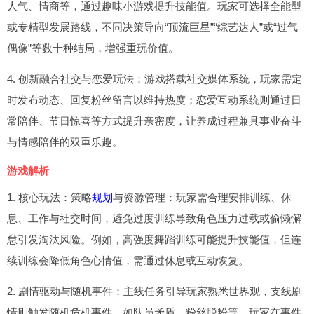
人气、情商等，通过趣味小游戏提升技能值。玩家可选择全能型
或专精型发展路线，不同决策导向“顶流巨星”“综艺达人”或“过气
偶像”等数十种结局，增强重玩价值。
4. 创新融合社交与恋爱玩法：游戏搭载社交媒体系统，玩家需定
时发布动态、回复粉丝留言以维持热度；恋爱互动系统则通过日
常陪伴、节日惊喜等方式提升亲密度，让养成过程兼具事业奋斗
与情感陪伴的双重乐趣。
游戏解析
1. 核心玩法：策略
规划
与资源管理：玩家需合理安排训练、休
息、工作与社交时间，避免过度训练导致角色压力过载或偷懒懈
怠引发淘汰风险。例如，高强度舞蹈训练可能提升技能值，但连
续训练会降低角色心情值，需通过休息或互动恢复。
2. 剧情驱动与随机事件：主线任务引导玩家熟悉世界观，支线剧
情则触发随机危机事件，如队员矛盾、粉丝脱粉等。玩家在事件