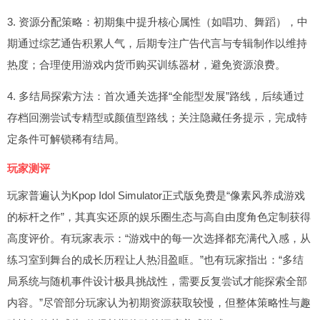
3. 资源分配策略：初期集中提升核心属性（如唱功、舞蹈），中
期通过综艺通告积累人气，后期专注广告代言与专辑制作以维持
热度；合理使用游戏内货币购买训练器材，避免资源浪费。
4. 多结局探索方法：首次通关选择“全能型发展”路线，后续通过
存档回溯尝试专精型或颜值型路线；关注隐藏任务提示，完成特
定条件可解锁稀有结局。
玩家测评
玩家普遍认为Kpop Idol Simulator正式版免费是“像素风养成游戏
的标杆之作”，其真实还原的娱乐圈生态与高自由度角色定制获得
高度评价。有玩家表示：“游戏中的每一次选择都充满代入感，从
练习室到舞台的成长历程让人热泪盈眶。”也有玩家指出：“多结
局系统与随机事件设计极具挑战性，需要反复尝试才能探索全部
内容。”尽管部分玩家认为初期资源获取较慢，但整体策略性与趣