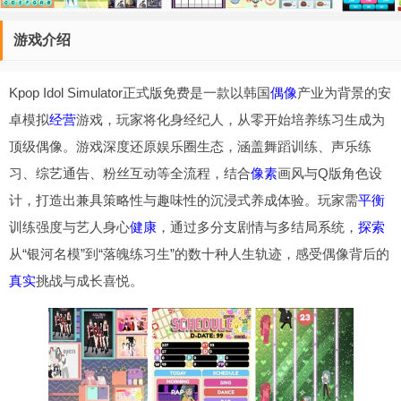
游戏介绍
Kpop Idol Simulator正式版免费是一款以韩国
偶像
产业为背景的安
卓模拟
经营
游戏，玩家将化身经纪人，从零开始培养练习生成为
顶级偶像。游戏深度还原娱乐圈生态，涵盖舞蹈训练、声乐练
习、综艺通告、粉丝互动等全流程，结合
像素
画风与Q版角色设
计，打造出兼具策略性与趣味性的沉浸式养成体验。玩家需
平衡
训练强度与艺人身心
健康
，通过多分支剧情与多结局系统，
探索
从“银河名模”到“落魄练习生”的数十种人生轨迹，感受偶像背后的
真实
挑战与成长喜悦。