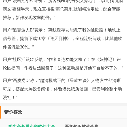
用户“漫画控小A”评价：“漫客栈HD的分类太贴心了！以前找‘无脑
爽文’要翻半天，现在直接搜‘霸总菜系’就能精准定位，配合智能
推荐，新作发现效率翻倍。”
用户“追更达人B”表示：“离线缓存功能救了我的通勤路！地铁上
信号差，提前下载10章《逆天邪神》，全程流畅阅读，比其他软
件省流量30%。”
用户“社区活跃C”反馈：“作者直连功能太棒了！在《妖神记》评
论区提问，作者居然回复了！这种互动感是其他平台给不了的。”
用户“画质党D”称：“超清模式下的《星武神诀》人物发丝都清晰
可见，搭配大屏设备阅读，体验堪比纸质漫画，已安利给整个动
漫社！”
猜你喜欢
学生必备看小说软件大全
医学知识软件合集