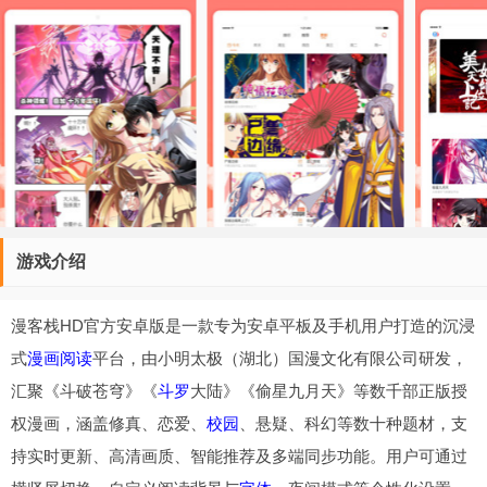
游戏介绍
漫客栈HD官方安卓版是一款专为安卓平板及手机用户打造的沉浸
式
漫画
阅读
平台，由小明太极（湖北）国漫文化有限公司研发，
汇聚《斗破苍穹》《
斗罗
大陆》《偷星九月天》等数千部正版授
权漫画，涵盖修真、恋爱、
校园
、悬疑、科幻等数十种题材，支
持实时更新、高清画质、智能推荐及多端同步功能。用户可通过