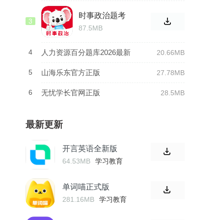
时事政治题考
3
拉全新版本
87.5MB
4
人力资源百分题库2026最新
20.66MB
版
5
山海乐东官方正版
27.78MB
6
无忧学长官网正版
28.5MB
最新更新
开言英语全新版
64.53MB
学习教育
单词喵正式版
281.16MB
学习教育