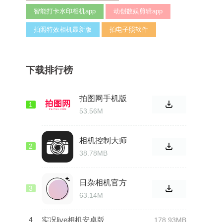
智能打卡水印相机app
动创数娱剪辑app
拍照特效相机最新版
拍电子照软件
下载排行榜
拍图网手机版
1
53.56M
相机控制大师
2
定制版
38.78MB
日杂相机官方
3
2026
63.14M
4
实况live相机安卓版
178.93MB