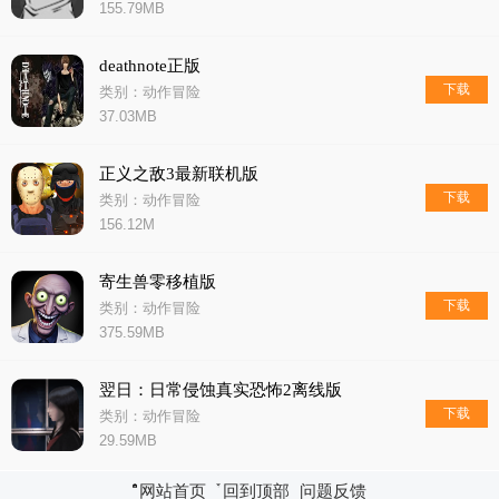
155.79MB
deathnote正版
下载
类别：动作冒险
37.03MB
正义之敌3最新联机版
下载
类别：动作冒险
156.12M
寄生兽零移植版
下载
类别：动作冒险
375.59MB
翌日：日常侵蚀真实恐怖2离线版
下载
类别：动作冒险
29.59MB
网站首页
回到顶部
问题反馈