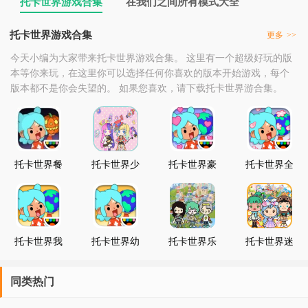
托卡世界游戏合集
在我们之间所有模式大全
托卡世界游戏合集
更多
>>
今天小编为大家带来托卡世界游戏合集。 这里有一个超级好玩的版
本等你来玩，在这里你可以选择任何你喜欢的版本开始游戏，每个
版本都不是你会失望的。 如果您喜欢，请下载托卡世界游合集。
托卡世界餐
托卡世界少
托卡世界豪
托卡世界全
厅
女屋
华别墅2021
新角色表情
工具
托卡世界我
托卡世界幼
托卡世界乐
托卡世界迷
的小镇
儿园版
园完整版
你版
同类热门