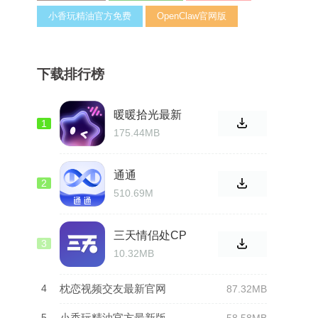
小香玩精油官方免费
OpenClaw官网版
下载排行榜
暖暖拾光最新
1
官方
175.44MB
通通
2
510.69M
三天情侣处CP
3
软件
10.32MB
4
枕恋视频交友最新官网
87.32MB
5
小香玩精油官方最新版