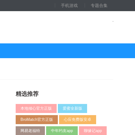
手机游戏
专题合集
精选推荐
本地倾心官方正版
爱蜜全新版
BroMatch官方正版
心应免费版安卓
网易老福特
中年约友app
聊缘记app