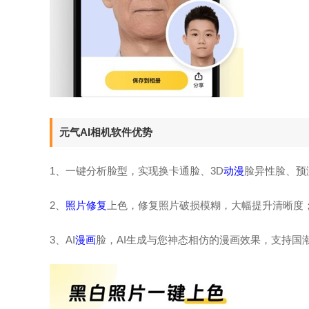
元气AI相机软件优势
1、一键分析脸型，实现换卡通脸、3D
动漫
脸异性脸、预
2、
照片修复
上色，修复照片破损模糊，大幅提升清晰度
3、AI
漫画
脸，AI生成与您神态相仿的漫画效果，支持国