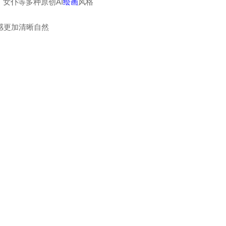
女仆等多种原创AI
绘画
风格
感更加清晰自然