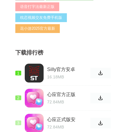
语音打字法最新正版
枕恋视频交友免费手机版
花小游2025官方最新
下载排行榜
Silly官方安卓
1
版
16.18MB
心应官方正版
2
72.84MB
心应正式版安
3
卓
72.84MB