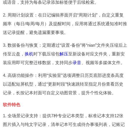
或语音，支持为每条记录添加标签便于后续检索。
2. 周期计划设置：在日记编辑界面开启“周期计划”，自定义重复
频率（每日/每周/每月）及提醒时间，应用将通过系统通知准时推
送记录提醒，避免遗漏重要事项。
3. 数据备份与恢复：定期通过“设置-备份”将“nian”文件夹压缩后上
传至云盘，
换机
时下载压缩包
解压
至新设备对应文件夹，重新安
装应用即可完整迁移数据，支持同步
录音
、视频等多媒体文件。
4. 高级功能操作：利用“实验室”选项调整日历页底部进度条高度
以适配短屏机型，通过“更新时段”快速跳转至指定月份查看历史
记录，长按记本封面可自定义动图背景，提升个性化体验。
软件特色
1. 全场景记录支持：提供7种专业记本类型，标准记本支持12张
图片插入与纯文字记录，清单记本可生成待办事项列表，记账记