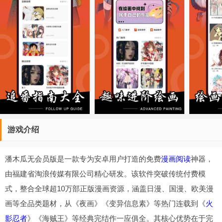
游戏介绍
潘木瓜无会员版是一款专为安卓用户打造的免费
漫画
阅读
神器，
由福建省淘浪传媒有限公司精心研发。该软件突破传统付费模
式，整合全球超10万部正版漫画资源，涵盖日漫、国漫、欧美漫
画等全品类题材，从《夜画》《变异信息素》等热门连载到《
火
影忍者
》《海贼王》等经典完结作一应俱全。其核心优势在于完