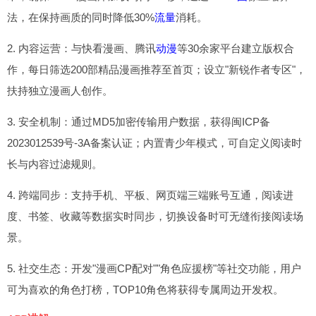
法，在保持画质的同时降低30%
流量
消耗。
2. 内容运营：与快看漫画、腾讯
动漫
等30余家平台建立版权合
作，每日筛选200部精品漫画推荐至首页；设立"新锐作者专区"，
扶持独立漫画人创作。
3. 安全机制：通过MD5加密传输用户数据，获得闽ICP备
2023012539号-3A备案认证；内置青少年模式，可自定义阅读时
长与内容过滤规则。
4. 跨端同步：支持手机、平板、网页端三端账号互通，阅读进
度、书签、收藏等数据实时同步，切换设备时可无缝衔接阅读场
景。
5. 社交生态：开发"漫画CP配对""角色应援榜"等社交功能，用户
可为喜欢的角色打榜，TOP10角色将获得专属周边开发权。