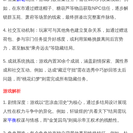
如，在东市通过赠送帽子、糖葫芦等物品获取NPC信任，逐步解
锁群玉苑、萧府等场景的线索，最终拼凑出完整案件脉络。
4. 社交互动机制：玩家可与其他角色建立复杂关系，如通过赠送
荷包、参与宗门任务提升好感度，或利用策略挑拨离间后宫势
力，甚至触发“乘舟远去”等隐藏结局。
5. 成就系统挑战：游戏内置30余个成就，涵盖剧情探索、属性养
成和社交互动。例如，达成“藏迂守拙”需在选秀中巧妙回答太后
问题，而“桃花幻梦”则需完成所有隐藏任务。
游戏解析
1. 剧情深度：游戏以“悲凉血泪史”为核心，通过多结局设计展现
人性在权力斗争中的异化。例如，轩辕煜的“共看天下”结局需玩
家
平衡
权谋与情感，而“金笼囚鸟”则揭示帝王权术的残酷性。