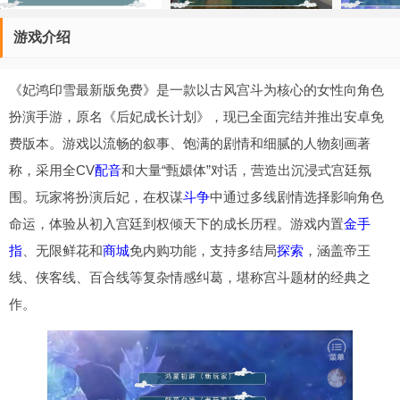
游戏介绍
《妃鸿印雪最新版免费》是一款以古风宫斗为核心的女性向角色
扮演手游，原名《后妃成长计划》，现已全面完结并推出安卓免
费版本。游戏以流畅的叙事、饱满的剧情和细腻的人物刻画著
称，采用全CV
配音
和大量“甄嬛体”对话，营造出沉浸式宫廷氛
围。玩家将扮演后妃，在权谋
斗争
中通过多线剧情选择影响角色
命运，体验从初入宫廷到权倾天下的成长历程。游戏内置
金手
指
、无限鲜花和
商城
免内购功能，支持多结局
探索
，涵盖帝王
线、侠客线、百合线等复杂情感纠葛，堪称宫斗题材的经典之
作。