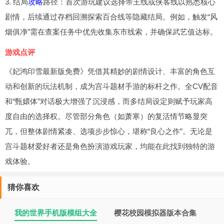
3. 结局
攻略
路径：首次游玩建议选择帝王线或侠客线以熟悉核心
剧情，后续通过存档回溯探索百合线等隐藏结局。例如，触发“风
烟俱净”需在查案任务中优先收集东市线索，并确保武艺值达标。
游戏点评
《妃鸿印雪最新版免费》凭借其精妙的剧情设计、丰富的角色互
动和创新的玩法机制，成为宫斗题材手游的标杆之作。全CV配音
和“甄嬛体”对话极大增强了沉浸感，而多结局设定则赋予玩家高
度自由的选择权。尽管部分角色（如萧寒）的复活情节略显突
兀，但整体剧情紧凑、选项步步惊心，堪称“良心之作”。无论是
宫斗题材爱好者还是角色扮演游戏玩家，均能在此找到独特的游
戏体验。
猜你喜欢
我的世界手机版模组大全
樱花校园模拟器版本合集