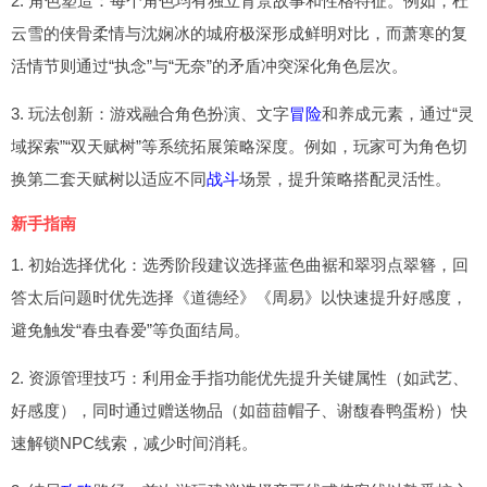
2. 角色塑造：每个角色均有独立背景故事和性格特征。例如，杜
云雪的侠骨柔情与沈娴冰的城府极深形成鲜明对比，而萧寒的复
活情节则通过“执念”与“无奈”的矛盾冲突深化角色层次。
3. 玩法创新：游戏融合角色扮演、文字
冒险
和养成元素，通过“灵
域探索”“双天赋树”等系统拓展策略深度。例如，玩家可为角色切
换第二套天赋树以适应不同
战斗
场景，提升策略搭配灵活性。
新手指南
1. 初始选择优化：选秀阶段建议选择蓝色曲裾和翠羽点翠簪，回
答太后问题时优先选择《道德经》《周易》以快速提升好感度，
避免触发“春虫春爱”等负面结局。
2. 资源管理技巧：利用金手指功能优先提升关键属性（如武艺、
好感度），同时通过赠送物品（如莔莔帽子、谢馥春鸭蛋粉）快
速解锁NPC线索，减少时间消耗。