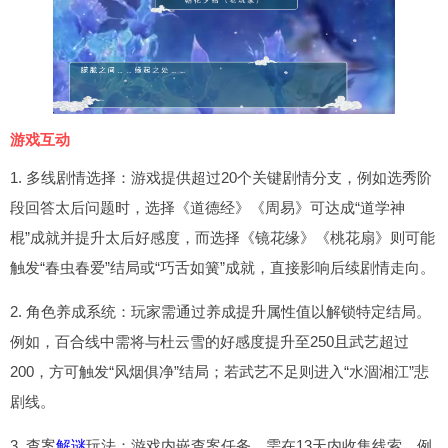
游戏互动
1. 多线剧情选择：游戏提供超过20个关键剧情分支，例如选秀阶
段回答太后问题时，选择《道德经》《周易》可达成“道学神
棍”成就并提升太后好感度，而选择《镜花缘》《桃花扇》则可能
触发“春虫春爱”结局或“巧舌如簧”成就，直接影响后续剧情走向。
2. 角色养成系统：玩家需通过养成提升属性值以解锁特定结局。
例如，百合线中需将与杜云雪的好感度提升至250且武艺超过
200，方可触发“风烟俱净”结局；若武艺不足则进入“水涸湘江”悲
剧线。
3. 查案
解谜
玩法：游戏内嵌查案任务，需在13天内收集线索。例