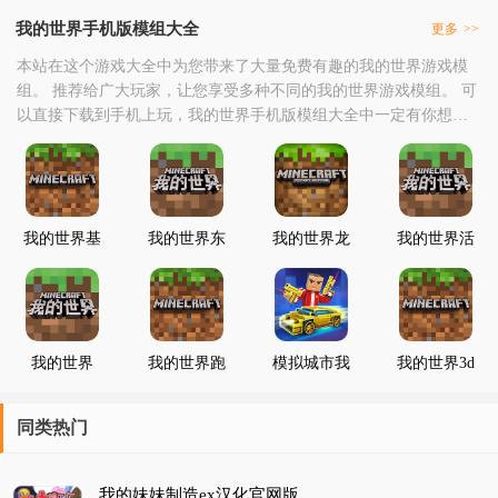
我的世界手机版模组大全
更多
>>
本站在这个游戏大全中为您带来了大量免费有趣的我的世界游戏模
组。 推荐给广大玩家，让您享受多种不同的我的世界游戏模组。 可
以直接下载到手机上玩，我的世界手机版模组大全中一定有你想要
的，选择你想要玩的模组，点击下载吧。
我的世界基
我的世界东
我的世界龙
我的世界活
岩版
京食尸鬼
族科技模组
下去整合包
1.17.10.20
mod
我的世界
我的世界跑
模拟城市我
我的世界3d
Java版洞穴
酷地图和忍
的世界
枪械模组
与山崖
者神龟模组
同类热门
我的妹妹制造ex汉化官网版