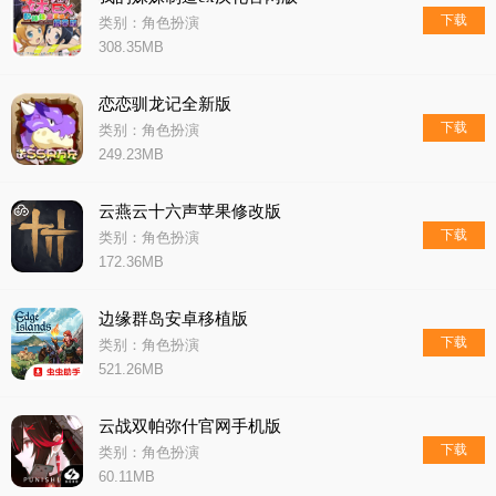
下载
类别：角色扮演
308.35MB
恋恋驯龙记全新版
下载
类别：角色扮演
249.23MB
云燕云十六声苹果修改版
下载
类别：角色扮演
172.36MB
边缘群岛安卓移植版
下载
类别：角色扮演
521.26MB
云战双帕弥什官网手机版
下载
类别：角色扮演
60.11MB