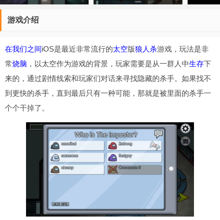
游戏介绍
在我们之间
iOS
是最近非常流行的
太空
版
狼人杀
游戏，玩法是非
常
烧脑
，以太空作为
游戏的
背景，玩家需要是从
一群人中
生存
下
来的，通过剧情
线索和
玩家们
对话
来寻找隐藏的杀手。如果找不
到更快的杀手，直到最后只有一种可能，那就是被里面的杀手一
个个干掉了。