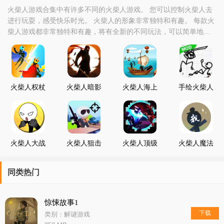
火柴人游戏合集中有许多不同的火柴人游戏。 您可以控制火柴人去
进行玩耍，感受快乐时光。 火柴人的形象非常独特和有趣。 每款火
柴人游戏都非常独特和有趣，将有全新的不同玩法，可以简单地尝
试一下。 即使不会玩也可以通过火柴人游戏的教程来快速学习如何
操作火柴人去进行玩耍！
火柴人权杖
火柴人暗影
火柴人海上
手绘火柴人
之力
传说无限金
战争
格斗
币
火柴人大战
火柴人狙击
火柴人顶级
火柴人魔法
怪兽
手模拟器
乱斗
同类热门
惊悚故事1
下载
类别：解谜游戏