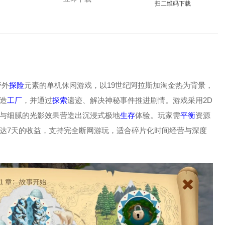
扫二维码下载
野外
探险
元素的单机休闲游戏，以19世纪阿拉斯加淘金热为背景，
造
工厂
，并通过
探索
遗迹、解决神秘事件推进剧情。游戏采用2D
与细腻的光影效果营造出沉浸式极地
生存
体验。玩家需
平衡
资源
达7天的收益，支持完全断网游玩，适合碎片化时间经营与深度