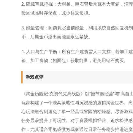
2. 隐藏宝藏挖掘：大树桩、巨石背后常藏有大宝箱，
险区域临时存储点，减少往返负担。
3. 能量管理：睡前耗尽当前能量，利用系统自然回复
币，后期金币溢出而能量永远紧缺。
4. 人口与生产平衡：所有生产建筑需人口支撑，若加
箱、加工食物（如面包）获取能量，避免用钻石购买。
游戏点评
《淘金历险记:克朗代克离线版》以“慢节奏经营”与“高
玩家构建了一个兼具策略性与沉浸感的虚拟淘金世界。离
心玩法融合则避免了单一经营或冒险的枯燥感。尽管游戏
任务显著提升了可玩性。对于喜爱模拟经营、追求松弛感
作，尤其适合零氪或微氪玩家通过日常任务稳步推进进度