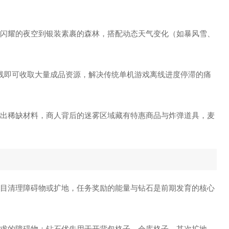
极光闪耀的夜空到银装素裹的森林，搭配动态天气变化（如暴风雪、
上线即可收取大量成品资源，解决传统单机游戏离线进度停滞的痛
击爆出稀缺材料，商人背后的迷雾区域藏有特惠商品与炸弹道具，麦
免盲目清理障碍物或扩地，任务奖励的能量与钻石是前期发育的核心
务要求的障碍物；钻石优先用于开背包格子、仓库格子，其次扩地，