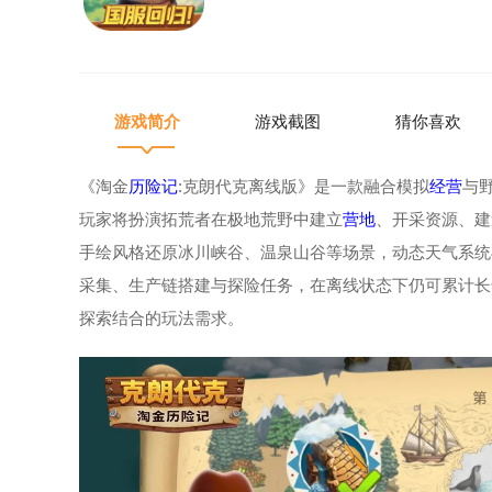
游戏简介
游戏截图
猜你喜欢
《淘金
历险记
:克朗代克离线版》是一款融合模拟
经营
与
玩家将扮演拓荒者在极地荒野中建立
营地
、开采资源、建
手绘风格还原冰川峡谷、温泉山谷等场景，动态天气系统
采集、生产链搭建与探险任务，在离线状态下仍可累计长
探索结合的玩法需求。