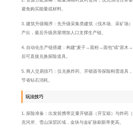
避免购买能量或材料。
3. 建筑升级顺序：先升级采集类建筑（伐木场、采矿
产出，最后升级房屋增加人口支撑生产链。
4. 自动化生产链搭建：构建“麦子→面粉→面包”或“原
后可直接兑换探险道具。
5. 商人交易技巧：仅兑换炸药、开锁器等探险刚需道
节省钻石消耗。
玩法技巧
1. 探险准备：出发前携带足量开锁器（开宝箱）与炸
克河岸、雪山深层区域，金块与金矿脉刷新率更高。