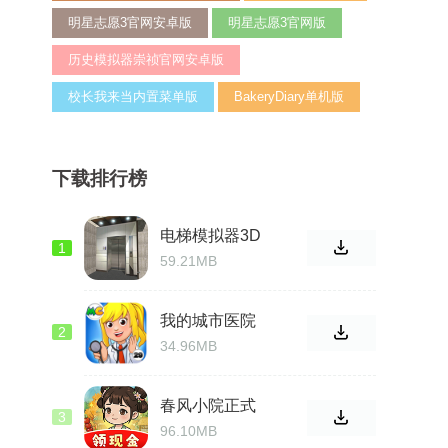
明星志愿3官网安卓版
明星志愿3官网版
历史模拟器崇祯官网安卓版
校长我来当内置菜单版
BakeryDiary单机版
下载排行榜
电梯模拟器3D
1
官网版
59.21MB
我的城市医院
2
正式版
34.96MB
春风小院正式
3
版免费
96.10MB