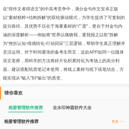
在“得作文者得语文”的中高考竞争中，满分金句作文安卓正版
以“素材精粹+结构拆解”的双轮驱动模式，为学生提供了可复制的
提分路径。其优势不仅在于海量素材的“广度”，更在于对金句内
涵的深度解析——例如将“世界以痛吻我，要我报之以歌”拆解
为“挫折认知-情感转化-行动回应”三层逻辑，帮助学生真正理解并
灵活运用。对于时间紧张的备考生而言，这款APP如同一位随身
语文老师，用科学的方法将碎片化积累转化为考场上的高分利
器。建议搭配纸质笔记本使用，将线上素材与线下练笔结合，方
能实现从“输入”到“输出”的质变。
猜你喜欢
相册管理软件推荐
去水印神器软件大全
相册管理软件推荐
更多
>>