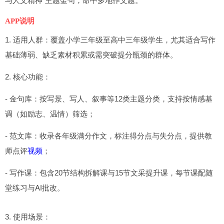
与人文精神”主题金句，命中多地作文题。
APP说明
1. 适用人群：覆盖小学三年级至高中三年级学生，尤其适合写作
基础薄弱、缺乏素材积累或需突破提分瓶颈的群体。
2. 核心功能：
- 金句库：按写景、写人、叙事等12类主题分类，支持按情感基
调（如励志、温情）筛选；
- 范文库：收录各年级满分作文，标注得分点与失分点，提供教
师点评
视频
；
- 写作课：包含20节结构拆解课与15节文采提升课，每节课配随
堂练习与AI批改。
3. 使用场景：