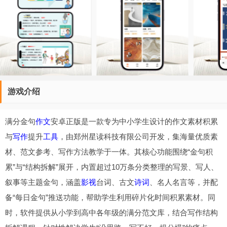
游戏介绍
满分金句
作文
安卓正版是一款专为中小学生设计的作文素材积累
与
写作
提升
工具
，由郑州星读科技有限公司开发，集海量优质素
材、范文参考、写作方法教学于一体。其核心功能围绕“金句积
累”与“结构拆解”展开，内置超过10万条分类整理的写景、写人、
叙事等主题金句，涵盖
影视
台词、古文
诗词
、名人名言等，并配
备“每日金句”推送功能，帮助学生利用碎片化时间积累素材。同
时，软件提供从小学到高中各年级的满分范文库，结合写作结构