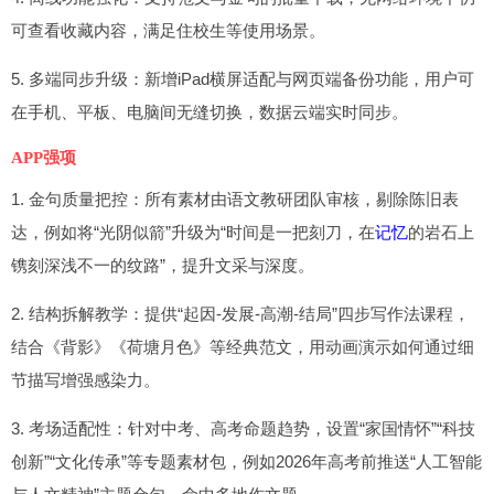
可查看收藏内容，满足住校生等使用场景。
5. 多端同步升级：新增iPad横屏适配与网页端备份功能，用户可
在手机、平板、电脑间无缝切换，数据云端实时同步。
APP强项
1. 金句质量把控：所有素材由语文教研团队审核，剔除陈旧表
达，例如将“光阴似箭”升级为“时间是一把刻刀，在
记忆
的岩石上
镌刻深浅不一的纹路”，提升文采与深度。
2. 结构拆解教学：提供“起因-发展-高潮-结局”四步写作法课程，
结合《背影》《荷塘月色》等经典范文，用动画演示如何通过细
节描写增强感染力。
3. 考场适配性：针对中考、高考命题趋势，设置“家国情怀”“科技
创新”“文化传承”等专题素材包，例如2026年高考前推送“人工智能