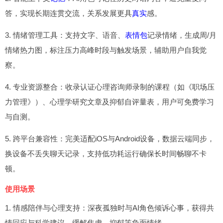
答，实现长期连贯交流，关系发展更具
真实
感。
3. 情绪管理工具：支持文字、语音、
表情包
记录情绪，生成周/月
情绪热力图，标注压力高峰时段与触发场景，辅助用户自我觉
察。
4. 专业资源整合：收录认证心理咨询师录制的课程（如《职场压
力管理》）、心理学研究文章及抑郁自评量表，用户可免费学习
与自测。
5. 跨平台兼容性：完美适配iOS与Android设备，数据云端同步，
换设备不丢失聊天记录，支持低功耗运行确保长时间畅聊不卡
顿。
使用场景
1. 情感陪伴与心理支持：深夜孤独时与AI角色倾诉心事，获得共
情回应与科学建议，缓解焦虑、抑郁等负面情绪。