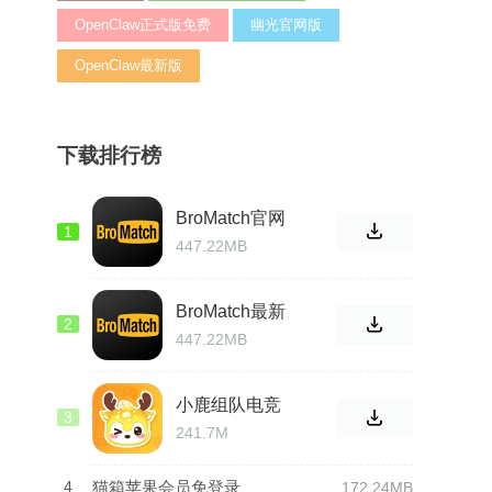
OpenClaw正式版免费
幽光官网版
OpenClaw最新版
下载排行榜
BroMatch官网
1
最新版
447.22MB
BroMatch最新
2
正版
447.22MB
小鹿组队电竞
3
陪玩2026版
241.7M
4
猫箱苹果会员免登录
172.24MB