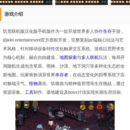
游戏介绍
饥荒联机版汉化版手机版作为一款开放世界多人协作
生存
手游，
由klei entertainment官方授权开发，完整复刻pc端核心玩法与艺
术风格，针对移动设备特性优化触屏交互系统。游戏以荒野求生
为核心机制，融合自由建造、
地图
探索
与
多人联机
玩法，每局开
局随机生成包含草原、雨林、沙漠、地下洞穴等多样化生态的全
新地图。玩家将扮演异世界
幸存者
，在动态变化的四季系统下应
对极端天气、
怪物
袭击、饥饿值与精神值管理等生存挑战，通过
资源采集、
工具
制作、基地建设及boss讨伐实现长期生存目标。