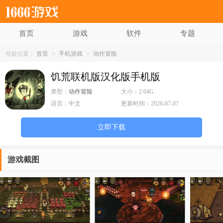
首页
游戏
软件
专题
当前位置：
首页
>
手机游戏
>
动作冒险
饥荒联机版汉化版手机版
类型：
动作冒险
大小：
2.04G
语言：
中文
更新时间：
2026-07-07
立即下载
游戏截图