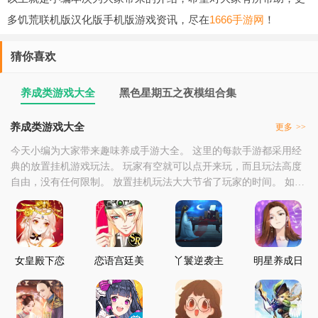
多饥荒联机版汉化版手机版游戏资讯，尽在
1666手游网
！
猜你喜欢
养成类游戏大全
黑色星期五之夜模组合集
养成类游戏大全
更多
>>
今天小编为大家带来趣味养成手​​游大全。 这里的每款手游都采用经
典的放置挂机游戏玩法。 玩家有空就可以点开来玩，而且玩法高度
自由，没有任何限制。 放置挂机玩法大大节省了玩家的时间。 如果
您喜欢这类游戏，可以来养成类游戏大全点击下载体验。
女皇殿下恋
恋语宫廷美
丫鬟逆袭主
明星养成日
爱养成日记
男养成
母养成
记