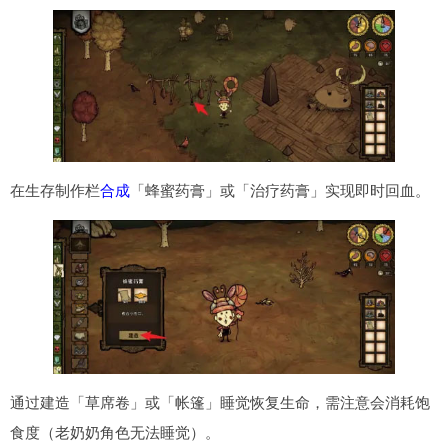
在生存制作栏
合成
「蜂蜜药膏」或「治疗药膏」实现即时回血。
通过建造「草席卷」或「帐篷」睡觉恢复生命，需注意会消耗饱
食度（老奶奶角色无法睡觉）。