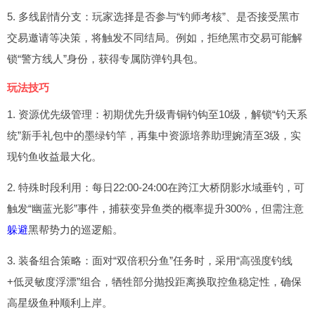
5. 多线剧情分支：玩家选择是否参与“钓师考核”、是否接受黑市
交易邀请等决策，将触发不同结局。例如，拒绝黑市交易可能解
锁“警方线人”身份，获得专属防弹钓具包。
玩法技巧
1. 资源优先级管理：初期优先升级青铜钓钩至10级，解锁“钓天系
统”新手礼包中的墨绿钓竿，再集中资源培养助理婉清至3级，实
现钓鱼收益最大化。
2. 特殊时段利用：每日22:00-24:00在跨江大桥阴影水域垂钓，可
触发“幽蓝光影”事件，捕获变异鱼类的概率提升300%，但需注意
躲避
黑帮势力的巡逻船。
3. 装备组合策略：面对“双倍积分鱼”任务时，采用“高强度钓线
+低灵敏度浮漂”组合，牺牲部分抛投距离换取控鱼稳定性，确保
高星级鱼种顺利上岸。