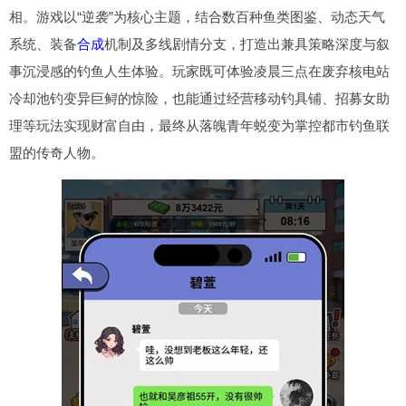
相。游戏以“逆袭”为核心主题，结合数百种鱼类图鉴、动态天气
系统、装备
合成
机制及多线剧情分支，打造出兼具策略深度与叙
事沉浸感的钓鱼人生体验。玩家既可体验凌晨三点在废弃核电站
冷却池钓变异巨鲟的惊险，也能通过经营移动钓具铺、招募女助
理等玩法实现财富自由，最终从落魄青年蜕变为掌控都市钓鱼联
盟的传奇人物。