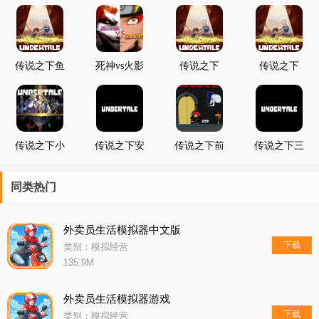
传说之下鱼
死神vs火影
传说之下
传说之下
姐模拟器
传说之下版
gaster模拟
boss模拟器
器
4399
传说之下小
传说之下安
传说之下前
传说之下三
花战模拟器
黛因模拟器
传
重尘埃中文
汉化版
版
同类热门
外卖员生活模拟器中文版
下载
类别：模拟经营
135.9M
外卖员生活模拟器游戏
下载
类别：模拟经营