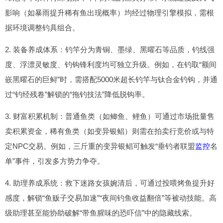
影响（如暴雨提升稀有鱼出现概率）均经过物理引擎模拟，需根
据环境调整钓具组合。
2. 装备养成体系：钓竿分为青铜、墨绿、黑曜石等品质，钓线强
度、浮漂灵敏度、钓钩锋利度均可独立升级。例如，在钓取“额间
嵌黑曜石的巨鲟”时，需搭配5000米超长钓竿与钛合金钓钩，并通
过“钓经残卷”解锁的“拖钓技法”降低脱钩率。
3. 财富积累机制：普通鱼类（如鲫鱼、鲤鱼）可通过市场批量售
卖积累资金，稀有鱼类（如变异银鲳）则需在拍卖行竞价或与特
定NPC交易。例如，三斤重的变异银鲳可触发“垂钓者联盟
监控
名
单”事件，引发多方势力争夺。
4. 助理养成系统：救下迷路女孩婉清后，可通过投喂烤鱼提升好
感度，解锁“鱼贩子交易加速”“夜间钓鱼收益翻倍”等被动技能。高
级助理甚至能协助破解“带鱼腥味的恐吓信”中的隐藏线索。