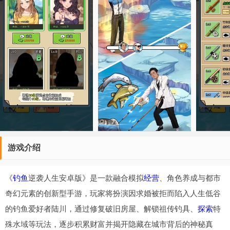
游戏介绍
《
钓鱼
逆袭人生安卓版》是一款融合模拟
经营
、角色养成与都市
奇幻元素的创新型手游，玩家将扮演因求婚被拒而陷入人生低谷
的钓鱼爱好者陆川，通过修复破旧房屋、解锁祖传钓具、
探索
特
殊水域等玩法，逐步积累财富并揭开隐藏在城市背后的神秘真