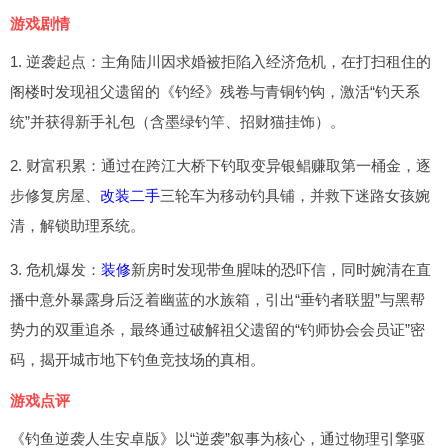
游戏剧情
1. 逆袭起点：主角陆川因求婚被拒陷入经济危机，在打扫租住的
阁楼时发现祖父遗留的《钓经》残卷与青铜钓钩，激活“钓天系
统”并获得新手礼包（含墨绿钓竿、招财猫挂饰）。
2. 财富积累：通过在跨江大桥下钓取变异银鲳赚取第一桶金，逐
步修复房屋、
改装
二手
三轮车为移动钓具铺，并救下迷路女孩婉
清，解锁助理系统。
3. 危机爆发：
装修
新房时发现带鱼腥味的恐吓信，同时婉清在直
播中意外暴露身后泛着幽蓝的水族箱，引出“垂钓者联盟”与黑帮
势力的双重追杀，最终通过破解祖父遗留的“钓师协会会员证”密
码，揭开城市地下钓鱼竞技场的真相。
游戏点评
《钓鱼逆袭人生安卓版》以“逆袭”叙事为核心，通过物理引擎驱