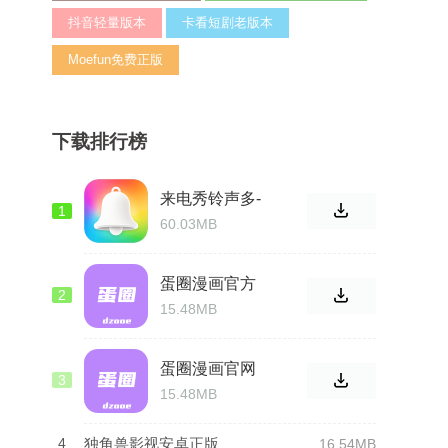
抖音轻量版本
卡看短剧老版本
Moefun免费正版
下载排行榜
来电秀铃声多-
1
免费版官方正
60.03MB
版
蛋圈漫画官方
2
免费
15.48MB
蛋圈漫画官网
3
版
15.48MB
4
独角兽影视安卓正版
16.54MB