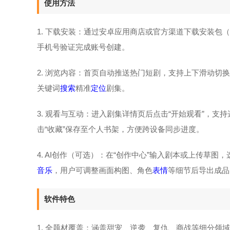
使用方法
1. 下载安装：通过安卓应用商店或官方渠道下载安装包（版本号
手机号验证完成账号创建。
2. 浏览内容：首页自动推送热门短剧，支持上下滑动切
关键词
搜索
精准
定位
剧集。
3. 观看与互动：进入剧集详情页后点击“开始观看”，支持
击“收藏”保存至个人书架，方便跨设备同步进度。
4. AI创作（可选）：在“创作中心”输入剧本或上传草
音乐
，用户可调整画面构图、角色
表情
等细节后导出成品
软件特色
1. 全题材覆盖：涵盖甜宠、逆袭、复仇、商战等细分领