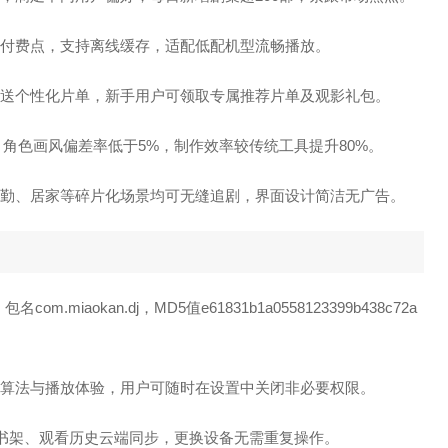
藏付费点，支持离线缓存，适配低配机型流畅播放。
送个性化片单，新手用户可领取专属推荐片单及观影礼包。
模式，角色画风偏差率低于5%，制作效率较传统工具提升80%。
，通勤、居家等碎片化场景均可无缝追剧，界面设计简洁无广告。
.miaokan.dj，MD5值e61831b1a0558123399b438c72a
荐算法与播放体验，用户可随时在设置中关闭非必要权限。
藏书架、观看历史云端同步，更换设备无需重复操作。