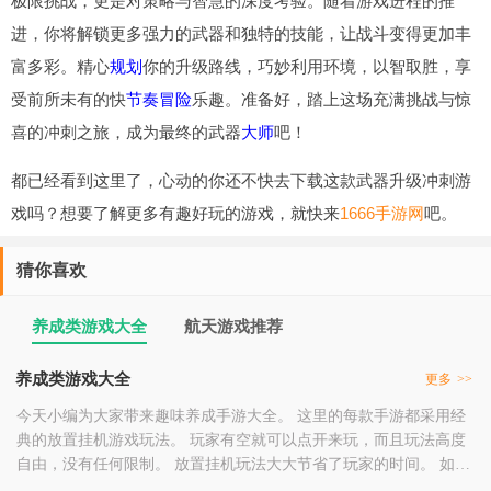
极限挑战，更是对策略与智慧的深度考验。随着游戏进程的推
进，你将解锁更多强力的武器和独特的技能，让战斗变得更加丰
富多彩。精心
规划
你的升级路线，巧妙利用环境，以智取胜，享
受前所未有的快
节奏
冒险
乐趣。准备好，踏上这场充满挑战与惊
喜的冲刺之旅，成为最终的武器
大师
吧！
都已经看到这里了，心动的你还不快去下载这款武器升级冲刺游
戏吗？想要了解更多有趣好玩的游戏，就快来
1666手游网
吧。
猜你喜欢
养成类游戏大全
航天游戏推荐
养成类游戏大全
更多
>>
今天小编为大家带来趣味养成手​​游大全。 这里的每款手游都采用经
典的放置挂机游戏玩法。 玩家有空就可以点开来玩，而且玩法高度
自由，没有任何限制。 放置挂机玩法大大节省了玩家的时间。 如果
您喜欢这类游戏，可以来养成类游戏大全点击下载体验。