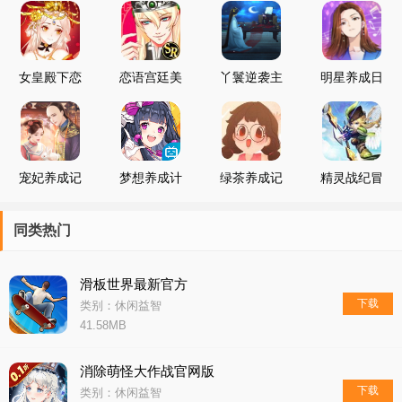
女皇殿下恋
恋语宫廷美
丫鬟逆袭主
明星养成日
爱养成日记
男养成
母养成
记
宠妃养成记
梦想养成计
绿茶养成记
精灵战纪冒
划测试服
险养成
同类热门
滑板世界最新官方
下载
类别：休闲益智
41.58MB
消除萌怪大作战官网版
下载
类别：休闲益智