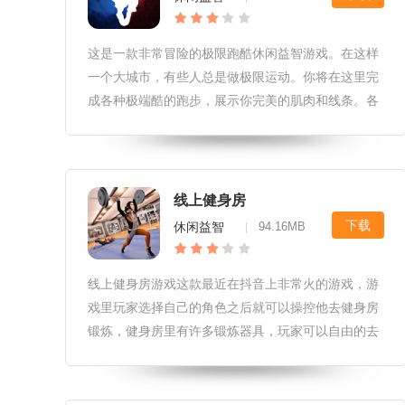
这是一款非常冒险的极限跑酷休闲益智游戏。在这样
一个大城市，有些人总是做极限运动。你将在这里完
成各种极端酷的跑步，展示你完美的肌肉和线条。各
种令人兴奋和华丽的跑酷动作令人羡慕，但也令人恐
惧，这考验了玩家的反应速度。健身跑酷游戏安卓版
游戏介绍：1、你是一个玩健身跑
线上健身房
下载
休闲益智
94.16MB
|
线上健身房游戏这款最近在抖音上非常火的游戏，游
戏里玩家选择自己的角色之后就可以操控他去健身房
锻炼，健身房里有许多锻炼器具，玩家可以自由的去
使用，3D真实画质和健身动作以及坏境都代入感很
强，感兴趣的小伙伴快来下载吧。 线上健身房游戏特
色 1、每个