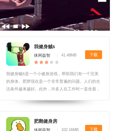
我健身贼6
下载
休闲益智
41.48MB
|
我健身贼6是一个小健身游戏，帮助我们有一个完美
的身体。肥胖现在是一个非常普遍的问题。人们的生
活条件越来越好。此外，许多人在工作时一直坐着，
所以我们的胃越来越大。现在夏天来了。当每个人又
开始穿短袖和短裙时，就没有办法隐藏你的脂肪了。
因此，我们必须尽快摆脱所有
肥鹅健身房
下载
休闲益智
102.16MB
|