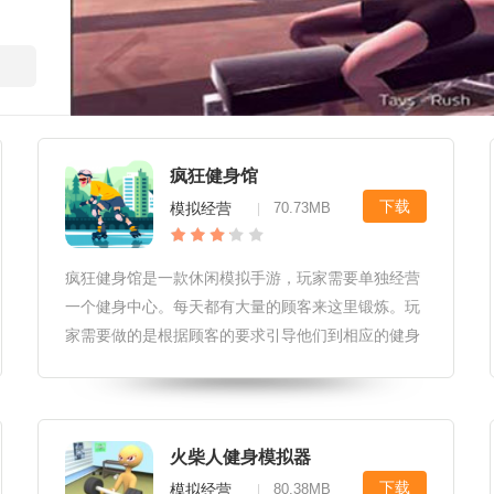
疯狂健身馆
下载
模拟经营
70.73MB
|
疯狂健身馆是一款休闲模拟手游，玩家需要单独经营
一个健身中心。每天都有大量的顾客来这里锻炼。玩
家需要做的是根据顾客的要求引导他们到相应的健身
区域，获得丰厚的回报，然后扩建自己的健身中心。
仅仅健身是不够的。您还需要定期举办体育赛事，并
设立一定的奖金来吸引更多的客
火柴人健身模拟器
下载
模拟经营
80.38MB
|