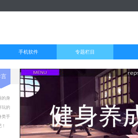
手机软件
专题栏目
导言
丽的身
好玩的
身类手
吧！